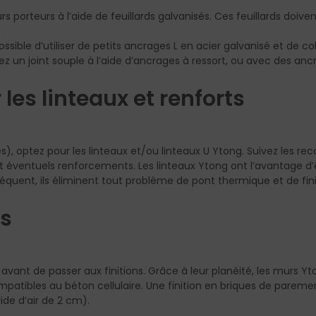
rs porteurs à l’aide de feuillards galvanisés. Ces feuillards doive
ssible d’utiliser de petits ancrages L en acier galvanisé et de coller
z un joint souple à l’aide d’ancrages à ressort, ou avec des ancr
r les linteaux et renforts
es), optez pour les linteaux et/ou linteaux U Ytong. Suivez les 
t éventuels renforcements. Les linteaux Ytong ont l’avantage d
équent, ils éliminent tout problème de pont thermique et de fini
ns
avant de passer aux finitions. Grâce à leur planéité, les murs 
mpatibles au béton cellulaire. Une finition en briques de parem
ide d’air de 2 cm).