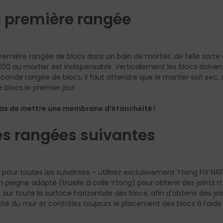
la première rangée
première rangée de blocs dans un bain de mortier, de telle sorte 
00 au mortier est indispensable. Verticalement les blocs doivent 
conde rangée de blocs, il faut attendre que le mortier soit sec, so
 blocs le premier jour.
pas de mettre une membrane d’étanchéité !
 les rangées suivantes
 pour toutes les suivantes – utilisez exclusivement Ytong FIX N10
 peigne adapté (truelle à colle Ytong) pour obtenir des joints 
ur toute la surface horizontale des blocs, afin d’obtenir des join
lité du mur et contrôlez toujours le placement des blocs à l’aide