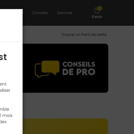
0
otre expertise
Conseils
Services
Devis
Trouver un Point de vente
st
tent
aliser
emble
2 mois
des