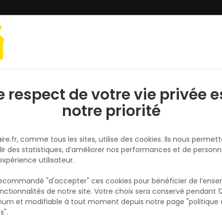
L'enseigne
Nous rejoindre
N
DER UN DEVIS/PRIX
e respect de votre vie privée e
notre priorité
ire.fr, comme tous les sites, utilise des cookies. Ils nous permet
lir des statistiques, d’améliorer nos performances et de personn
expérience utilisateur.
 recommandé "d'accepter" ces cookies pour bénéficier de l’ens
cs Ytong 07
nctionnalités de notre site. Votre choix sera conservé pendant 1
um et modifiable à tout moment depuis notre page "politique 
s".
ocs Ytong 07