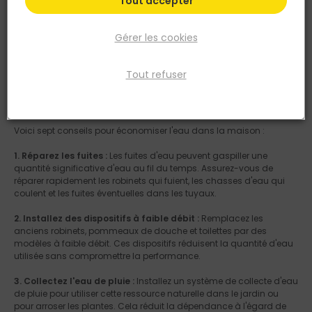
Tout accepter
Gérer les cookies
Tout refuser
Économiser l'eau à la maison est non seulement bénéfique pour
l'environnement, mais peut également contribuer à réduire les
coûts liés à la consommation d'eau.
Voici sept conseils pour économiser l'eau dans la maison :
1. Réparez les fuites :
Les fuites d'eau peuvent gaspiller une
quantité significative d'eau au fil du temps. Assurez-vous de
réparer rapidement les robinets qui fuient, les chasses d'eau qui
coulent et les fuites éventuelles dans les tuyaux.
2. Installez des dispositifs à faible débit :
Remplacez les
anciens robinets, pommeaux de douche et toilettes par des
modèles à faible débit. Ces dispositifs réduisent la quantité d'eau
utilisée sans compromettre la performance.
3. Collectez l'eau de pluie :
Installez un système de collecte d'eau
de pluie pour utiliser cette ressource naturelle dans le jardin ou
pour arroser les plantes. Cela réduit la dépendance à l'égard de