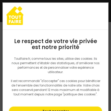
0
Le respect de votre vie privée
est notre priorité
Toutfaire.fr, comme tous les sites, utilise des cookies. Ils
nous permettent d’établir des statistiques, d’améliorer nos
performances et de personnaliser votre expérience
Accueil
>
Les conseils du pro
>
Tec7 Arctic Test Labs : la
utilisateur.
performance au cœur des extrêmes
Il est recommandé "d'accepter" ces cookies pour bénéficier
de l’ensemble des fonctionnalités de notre site. Votre choix
sera conservé pendant 12 mois maximum et modifiable à
Tec7 Arctic Test Labs : la
tout moment depuis notre page "politique des cookies".
performance au cœur des
extrêmes